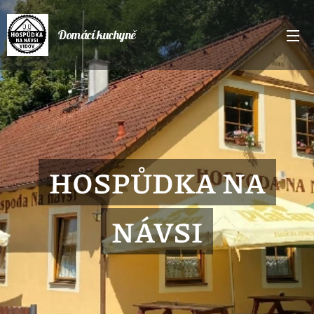
Domácí kuchyně
HOSPŮDKA NA
NÁVSI