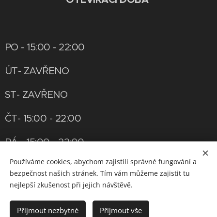
PO - 15:00 - 22:00
ÚT- ZAVŘENO
ST- ZAVŘENO
ČT- 15:00 - 22:00
PÁ - 15:00 - 22:00
Používáme cookies, abychom zajistili správné fungování a
SO - 12:00 - 22:00
bezpečnost našich stránek. Tím vám můžeme zajistit tu
nejlepší zkušenost při jejich návštěvě.
NE - 12:00 - 19:00
Přijmout nezbytné
Přijmout vše
OTEVÍRACÍ DOBU LZE UPRAVIT PO